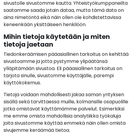
sivustolle sivustomme kautta. Yhteistyökumppaneilta
saatamme saada jotain dataa, mutta tämä data on
aina nimetöntä eikä näin ollen ole kohdistettavissa
keneenkään yksittäiseen henkilöön.
Mihin tietoja käytetään ja miten
tietoja jaetaan
Tiedonkeräämisen pääasiallinen tarkoitus on kehittää
sivustoamme ja jotta pystymme ylipäätänsä
ylläpitämään sivustoa. Eli pääasiallinen tarkoitus on
tarjota sinulle, sivustomme käyttäjälle, parempi
käyttökokemus.
Tietoja voidaan mahdollisesti jakaa saman yrityksen
sisällä sekä tarvittaessa muille, kolmansille osapuolille
jotka omistavat käyttämämme palvelut. Esimerkiksi
me emme omista mahdollisia analytiikka työkaluja
joita sivustomme käyttää emmekä näin ollen omista
sivujemme keräämää tietoa.