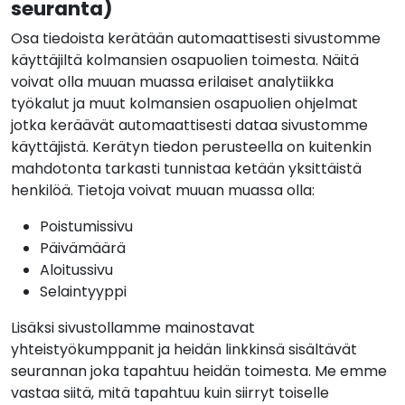
seuranta)
Osa tiedoista kerätään automaattisesti sivustomme
käyttäjiltä kolmansien osapuolien toimesta. Näitä
voivat olla muuan muassa erilaiset analytiikka
työkalut ja muut kolmansien osapuolien ohjelmat
jotka keräävät automaattisesti dataa sivustomme
käyttäjistä. Kerätyn tiedon perusteella on kuitenkin
mahdotonta tarkasti tunnistaa ketään yksittäistä
henkilöä. Tietoja voivat muuan muassa olla:
Poistumissivu
Päivämäärä
Aloitussivu
Selaintyyppi
Lisäksi sivustollamme mainostavat
yhteistyökumppanit ja heidän linkkinsä sisältävät
seurannan joka tapahtuu heidän toimesta. Me emme
vastaa siitä, mitä tapahtuu kuin siirryt toiselle