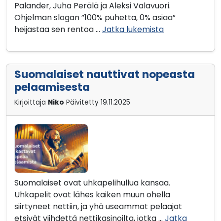
Palander, Juha Perälä ja Aleksi Valavuori.
Ohjelman slogan ”100% puhetta, 0% asiaa”
heijastaa sen rentoa …
Jatka lukemista
Suomalaiset nauttivat nopeasta
pelaamisesta
Kirjoittaja
Niko
Päivitetty
19.11.2025
Suomalaiset ovat uhkapelihullua kansaa.
Uhkapelit ovat lähes kaiken muun ohella
siirtyneet nettiin, ja yhä useammat pelaajat
etsivät viihdettä nettikasinoilta, jotka …
Jatka