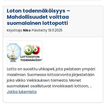
Loton todennäköisyys –
Mahdollisuudet voittaa
suomalainen lottopotti
Kirjoittaja
Niko
Päivitetty
19.11.2025
Lotto on suosittu uhkapeli, jota pelataan ympäri
maailman. Suomessa lottoarvonta järjestetään
joka viikko Veikkauksen toimesta. Monet
suomalaiset osallistuvat innokkaasti lottoon, …
Jatka lukemista