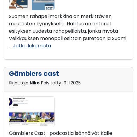
Suomen rahapelimarkkina on merkittävien
muutosten kynnyksellä. Hallitus on antanut
esityksen uudesta rahapelilaista, jonka myötä
Veikkauksen monopoli osittain puretaan ja Suomi
…
Jatka lukemista
Gämblers cast
Kirjoittaja
Niko
Päivitetty
19.11.2025
​Gämblers Cast -podcastia isännöivät Kalle